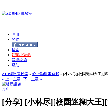
註冊
登錄
搜索
好玩小遊戲
娛樂設施
幫助
ADJ網路實驗室
»
線上動漫畫連載
» [小林尽][校園迷糊大王][第
‹‹ 上一主題
|
下一主題 ››
打印
[分享] [小林尽][校園迷糊大王][