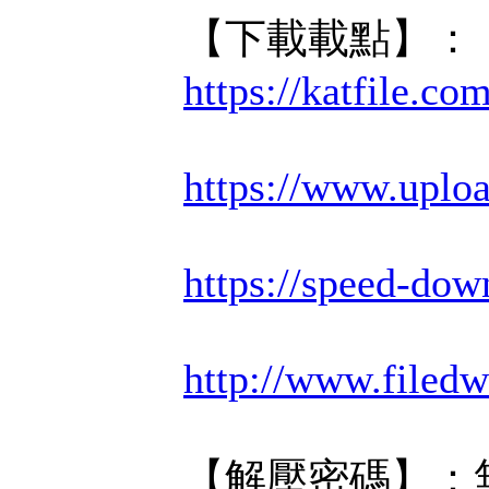
【下載載點】：
https://katfile.c
https://www.uplo
https://speed-dow
http://www.filed
【解壓密碼】：