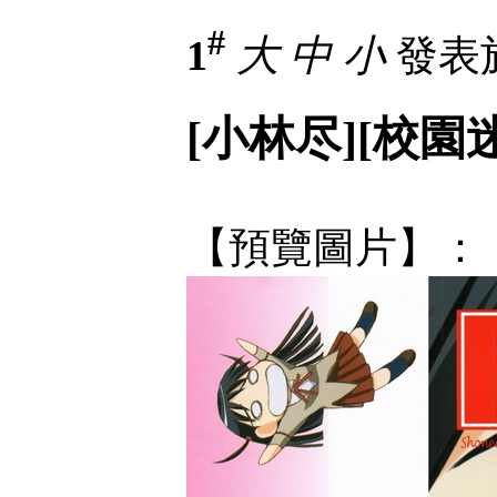
#
1
大
中
小
發表於 
[小林尽][校園迷
【預覽圖片】：