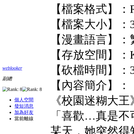
【檔案格式】：RAR
【檔案大小】：31
【漫畫語言】：
【存放空間】：KF/
【砍檔時間】：
weblooker
副總
【內容簡介】：
《校園迷糊大王
個人空間
發短消息
「喜歡…真是不
加為好友
當前離線
某天，她突然得