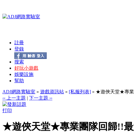
註冊
登錄
搜索
好玩小遊戲
娛樂設施
幫助
ADJ網路實驗室
»
遊戲資訊站
»
[私服列表]
» ★遊俠天堂★專業
‹‹ 上一主題
|
下一主題 ››
打印
★遊俠天堂★專業團隊回歸!!最