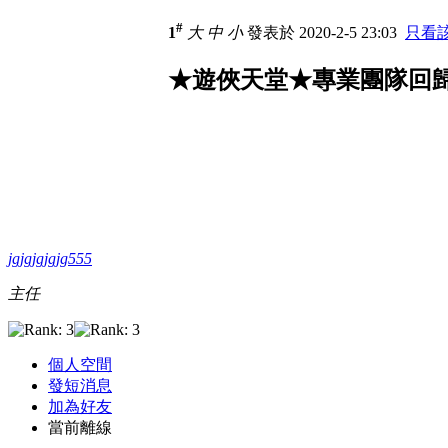
#
1
大
中
小
發表於 2020-2-5 23:03
只看
★遊俠天堂★專業團隊回歸!
jgjgjgjgjg555
主任
個人空間
發短消息
加為好友
當前離線