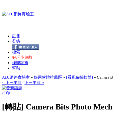
註冊
登錄
搜索
好玩小遊戲
娛樂設施
幫助
ADJ網路實驗室
»
好用軟體推薦區
»
[看圖編輯軟體]
» Camera
‹‹ 上一主題
|
下一主題 ››
打印
[轉貼] Camera Bits Photo M