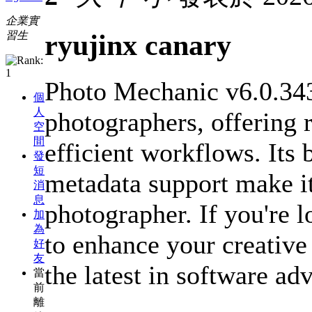
企業實
ryujinx canary
習生
Photo Mechanic v6.0.3437
個
人
photographers, offering
空
間
efficient workflows. Its 
發
短
metadata support make it
消
息
photographer. If you're 
加
為
to enhance your creative
好
友
the latest in software a
當
前
離