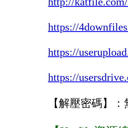
http://katfile.co
https://4downfile
https://useruplo
https://usersdriv
【解壓密碼】：