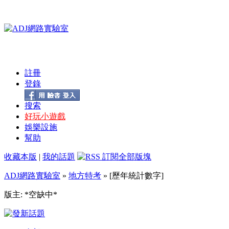
註冊
登錄
搜索
好玩小遊戲
娛樂設施
幫助
收藏本版
|
我的話題
ADJ網路實驗室
»
地方特考
» [歷年統計數字]
版主: *空缺中*