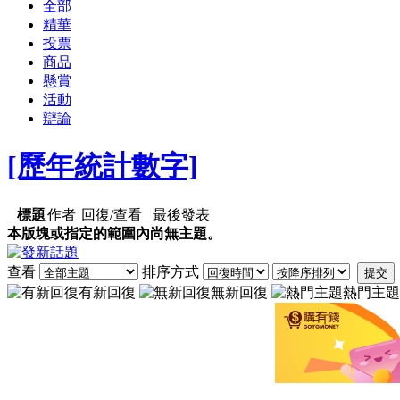
全部
精華
投票
商品
懸賞
活動
辯論
[歷年統計數字]
標題
作者
回復/查看
最後發表
本版塊或指定的範圍內尚無主題。
查看
排序方式
提交
有新回復
無新回復
熱門主題