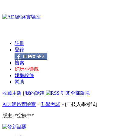
註冊
登錄
搜索
好玩小遊戲
娛樂設施
幫助
收藏本版
|
我的話題
ADJ網路實驗室
»
升學考試
» [二技入學考試]
版主: *空缺中*