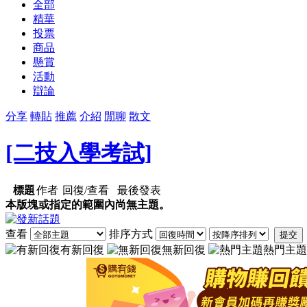
全部
精華
投票
商品
懸賞
活動
辯論
分享
轉貼
推薦
介紹
閒聊
散文
[二技入學考試]
標題
作者
回復/查看
最後發表
本版塊或指定的範圍內尚無主題。
查看
排序方式
提交
有新回復
無新回復
熱門主題